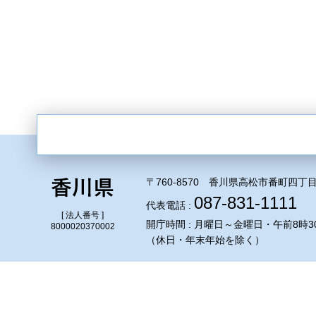
〒760-8570 香川県高松市番町四丁目
087-831-1111
代表電話 :
[ 法人番号 ]
開庁時間 : 月曜日～金曜日・午前8時3
8000020370002
（休日・年末年始を除く）