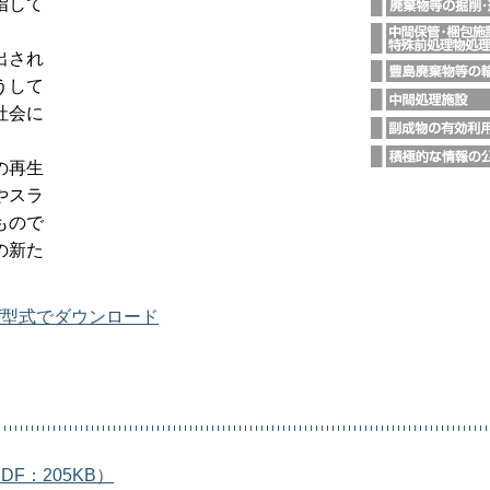
指して
出され
うして
社会に
の再生
やスラ
もので
の新た
f型式でダウンロード
F：205KB）