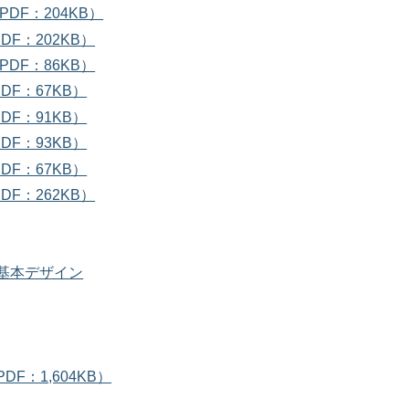
DF：204KB）
F：202KB）
DF：86KB）
F：67KB）
F：91KB）
F：93KB）
F：67KB）
F：262KB）
基本デザイン
：1,604KB）