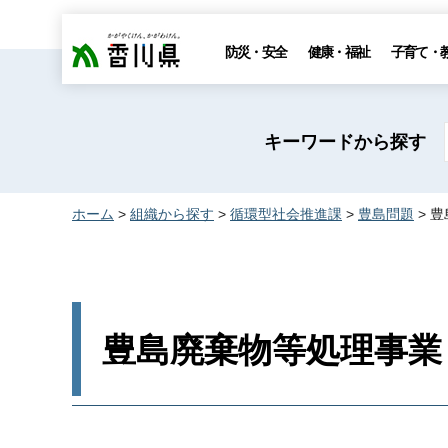
香川県
防災・安全
健康・福祉
子育て・
キーワードから探す
ホーム
>
組織から探す
>
循環型社会推進課
>
豊島問題
> 
豊島廃棄物等処理事業