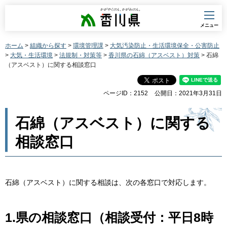
香川県
メニュー
ホーム
>
組織から探す
>
環境管理課
>
大気汚染防止・生活環境保全・公害防止
>
大気・生活環境
>
法規制・対策等
>
香川県の石綿（アスベスト）対策
> 石綿
（アスベスト）に関する相談窓口
ページID：2152
公開日：2021年3月31日
石綿（アスベスト）に関する
相談窓口
石綿（アスベスト）に関する相談は、次の各窓口で対応します。
1.県の相談窓口（相談受付：平日8時