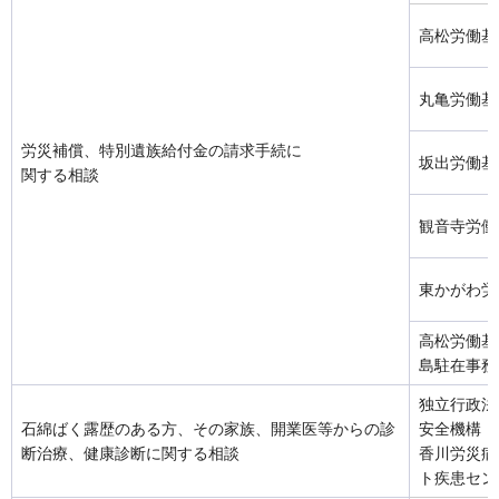
高松労働基
丸亀労働基
労災補償、特別遺族給付金の請求手続に
坂出労働基
関する相談
観音寺労働
東かがわ労
高松労働基
島駐在事務
独立行政法
石綿ばく露歴のある方、その家族、開業医等からの診
安全機構
断治療、健康診断に関する相談
香川労災病
ト疾患セン