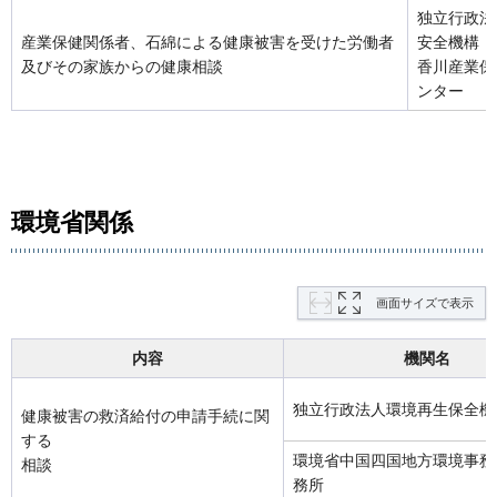
独立行政法
産業保健関係者、石綿による健康被害を受けた労働者
安全機構
及びその家族からの健康相談
香川産業保
ンター
環境省関係
画面サイズで表示
内容
機関名
独立行政法人環境再生保全機
健康被害の救済給付の申請手続に関
する
環境省中国四国地方環境事務
相談
務所