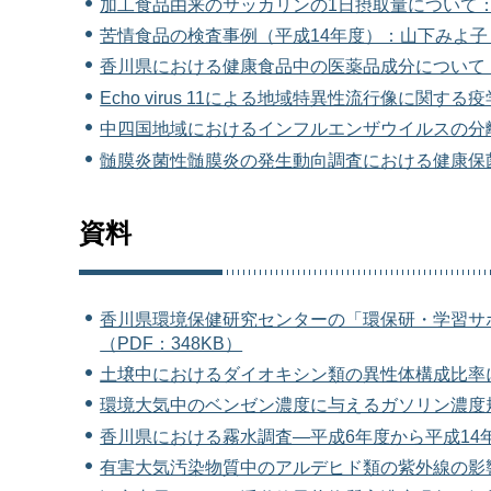
加工食品由来のサッカリンの1日摂取量について：毛
苦情食品の検査事例（平成14年度）：山下みよ子（
香川県における健康食品中の医薬品成分について：西
Echo virus 11による地域特異性流行像に関する
中四国地域におけるインフルエンザウイルスの分離情
髄膜炎菌性髄膜炎の発生動向調査における健康保菌
資料
香川県環境保健研究センターの「環保研・学習サ
（PDF：348KB）
土壌中におけるダイオキシン類の異性体構成比率につ
環境大気中のベンゼン濃度に与えるガソリン濃度規
香川県における霧水調査―平成6年度から平成14年
有害大気汚染物質中のアルデヒド類の紫外線の影響