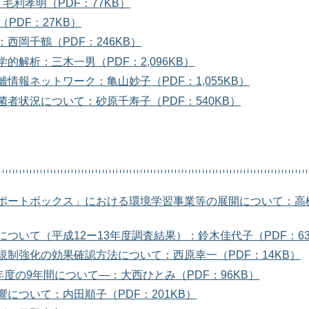
利孝明（PDF：77KB）
PDF：27KB）
岡千鶴（PDF：246KB）
疫学的解析：三木一男（PDF：2,096KB）
報ネットワーク：亀山妙子（PDF：1,055KB）
者状況について：砂原千寿子（PDF：540KB）
ポートボックス」における環境学習事業等の展開について：高
いて（平成12ー13年度調査結果）：鈴木佳代子（PDF：63
制強化の効果確認方法について：西原幸一（PDF：14KB）
度の9年間について―：大西ひとみ（PDF：96KB）
について：内田順子（PDF：201KB）