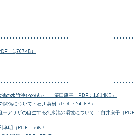
：1,767KB）
の水質浄化の試み―：笹田康子（PDF：1,814KB）
関係について：石川英樹（PDF：241KB）
唯一アサザの自生する久米池の環境について-：白井康子（PD
孝明（PDF：56KB）