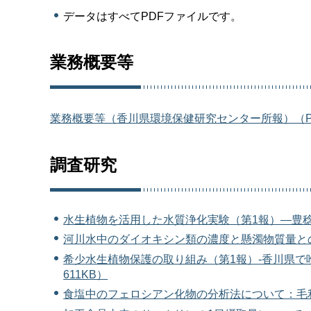
データはすべてPDFファイルです。
業務概要等
業務概要等（香川県環境保健研究センター所報）（PDF
調査研究
水生植物を活用した水質浄化実験（第1報）―豊稔池
河川水中のダイオキシン類の濃度と懸濁物質量との
希少水生植物保護の取り組み（第1報）-香川県で
611KB）
食塩中のフェロシアン化物の分析法について：毛利