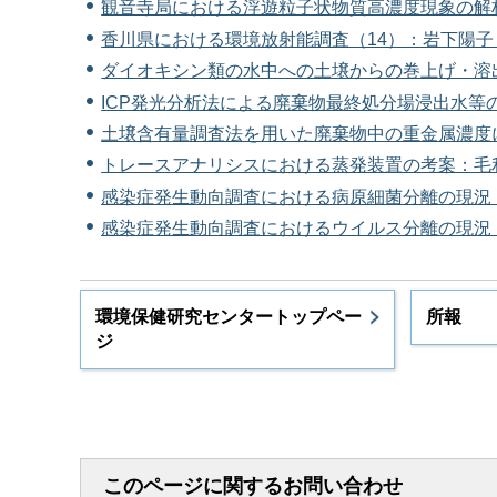
観音寺局における浮遊粒子状物質高濃度現象の解析：
香川県における環境放射能調査（14）：岩下陽子（P
ダイオキシン類の水中への土壌からの巻上げ・溶出
ICP発光分析法による廃棄物最終処分場浸出水等の
土壌含有量調査法を用いた廃棄物中の重金属濃度に
トレースアナリシスにおける蒸発装置の考案：毛利
感染症発生動向調査における病原細菌分離の現況（2
感染症発生動向調査におけるウイルス分離の現況（2
環境保健研究センタートップペー
所報
ジ
このページに関するお問い合わせ