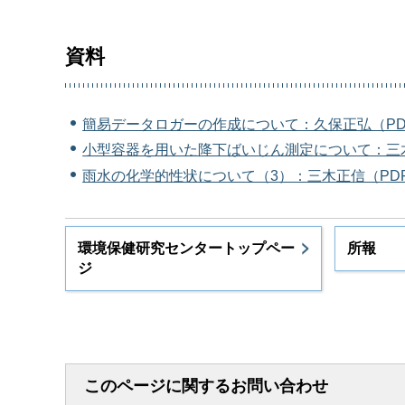
資料
簡易データロガーの作成について：久保正弘（PDF
小型容器を用いた降下ばいじん測定について：三木正
雨水の化学的性状について（3）：三木正信（PDF
環境保健研究センタートップペー
所報
ジ
このページに関するお問い合わせ