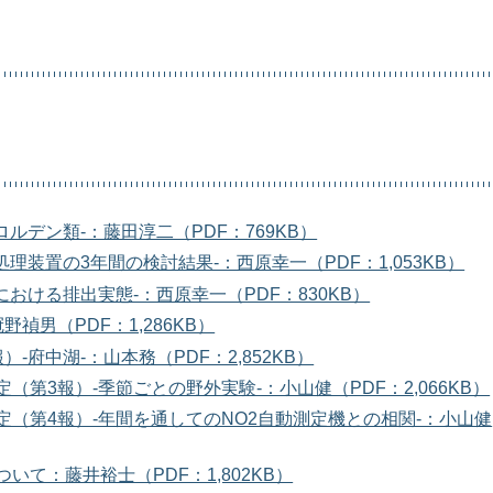
ルデン類-：藤田淳二（PDF：769KB）
装置の3年間の検討結果-：西原幸一（PDF：1,053KB）
おける排出実態-：西原幸一（PDF：830KB）
男（PDF：1,286KB）
府中湖-：山本務（PDF：2,852KB）
第3報）-季節ごとの野外実験-：小山健（PDF：2,066KB）
（第4報）-年間を通してのNO2自動測定機との相関-：小山健
て：藤井裕士（PDF：1,802KB）