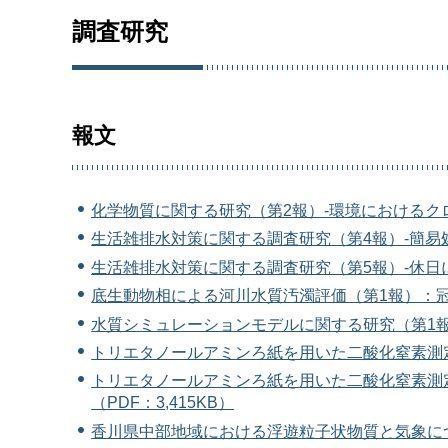
調査研究
報文
化学物質に関する研究（第2報）-環境におけるクロ
生活雑排水対策に関する調査研究（第4報）-簡易処理
生活雑排水対策に関する調査研究（第5報）-休日に
底生動物相による河川水質汚濁評価（第1報）：冠野禎
水質シミュレーションモデルに関する研究（第1報）-
トリエタノールアミンろ紙を用いた二酸化窒素測定（
トリエタノールアミンろ紙を用いた二酸化窒素測定
（PDF：3,415KB）
香川県中部地域における浮遊粒子状物質と気象につい