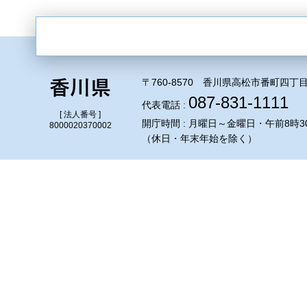
〒760-8570 香川県高松市番町四丁目
087-831-1111
代表電話 :
[ 法人番号 ]
開庁時間 : 月曜日～金曜日・午前8時3
8000020370002
（休日・年末年始を除く）