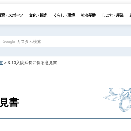
教育・スポーツ
文化・観光
くらし・環境
社会基盤
しごと・産業
書
> 3-10入院延長に係る意見書
意見書