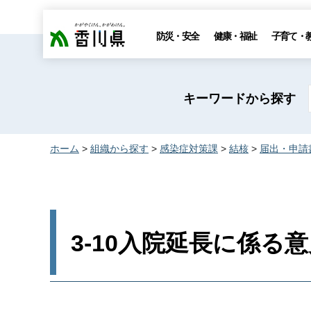
香川県
防災・安全
健康・福祉
子育て・
キーワードから探す
ホーム
>
組織から探す
>
感染症対策課
>
結核
>
届出・申請
3-10入院延長に係る