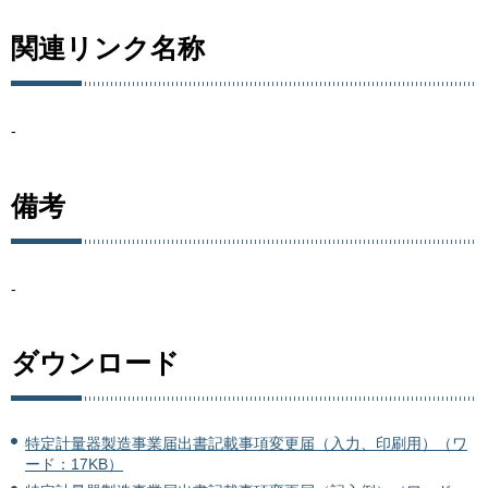
関連リンク名称
-
備考
-
ダウンロード
特定計量器製造事業届出書記載事項変更届（入力、印刷用）（ワ
ード：17KB）