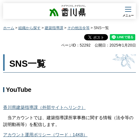
香川県
メニュー
ホーム
>
組織から探す
>
建築指導課
>
その他法令等
> SNS一覧
ページID：52292
公開日：2025年1月20日
SNS一覧
YouTube
香川県建築指導課（外部サイトへリンク）
当アカウントでは、建築指導課所掌事務に関する情報（法令等の
説明動画等）を配信します。
アカウント運用ポリシー（ワード：14KB）