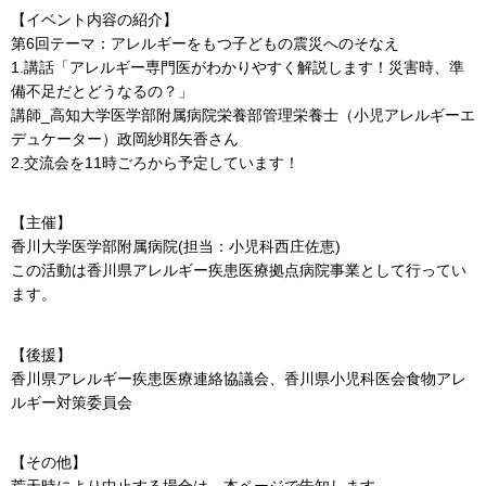
【イベント内容の紹介】
第6回テーマ：アレルギーをもつ子どもの震災へのそなえ
1.講話「アレルギー専門医がわかりやすく解説します！災害時、準
備不足だとどうなるの？」
講師_高知大学医学部附属病院栄養部管理栄養士（小児アレルギーエ
デュケーター）政岡紗耶矢香さん
2.交流会を11時ごろから予定しています！
【主催】
香川大学医学部附属病院(担当：小児科西庄佐恵)
この活動は香川県アレルギー疾患医療拠点病院事業として行ってい
ます。
【後援】
香川県アレルギー疾患医療連絡協議会、香川県小児科医会食物アレ
ルギー対策委員会
【その他】
荒天時により中止する場合は、本ページで告知します。