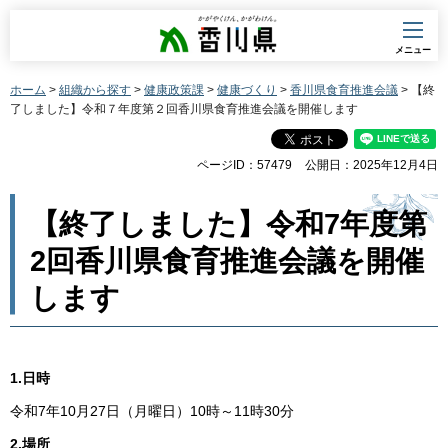
香川県
メニュー
ホーム
>
組織から探す
>
健康政策課
>
健康づくり
>
香川県食育推進会議
> 【終
了しました】令和７年度第２回香川県食育推進会議を開催します
ページID：57479
公開日：2025年12月4日
【終了しました】令和7年度第
2回香川県食育推進会議を開催
します
1.日時
令和7年10月27日（月曜日）10時～11時30分
2.場所