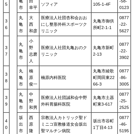
亀
田
-58-
5
ソフィア
105-1-4F
市
幸平
0123
丸
大
医療法人社団杏和会おお
0877
3
丸亀市御供
亀
西
にし整形外科スポーツク
-22-
6
所町2-1-1
市
和彦
リニック
5627
小
丸
0877
3
野
医療法人社団丸亀おのク
丸亀市新町
亀
-22-
7
志磨
リニック
2-13
市
3902
人
丸
楠
丸亀市綾歌
0877
3
亀
原
楠原内科医院
町岡田東22
-86-
8
市
俊一
66-3
3005
丸
中
0877
3
医療法人社団誠和会中野
丸亀市土器
亀
野
-25-
9
外科胃腸科医院
町東3-617
市
和男
2525
坂
西
宗教法人カトリック聖ド
0877
4
坂出市谷町
出
原
ミニコ宣教修道女会坂出
-46-
0
1丁目4-13
市
隆
聖マルチン病院
5195