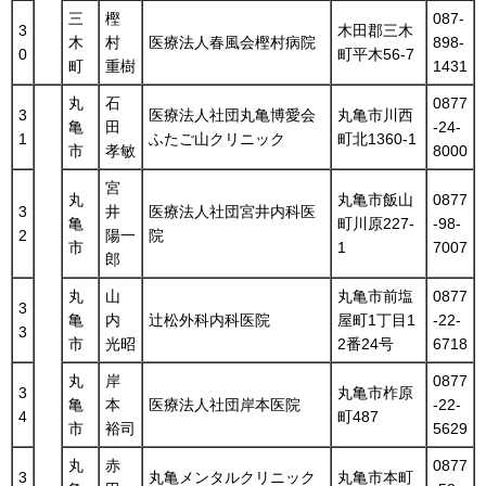
三
樫
087-
3
木田郡三木
木
村
医療法人春風会樫村病院
898-
0
町平木56-7
町
重樹
1431
丸
石
0877
3
医療法人社団丸亀博愛会
丸亀市川西
亀
田
-24-
1
ふたご山クリニック
町北1360-1
市
孝敏
8000
宮
丸
丸亀市飯山
0877
3
井
医療法人社団宮井内科医
亀
町川原227-
-98-
2
陽一
院
市
1
7007
郎
丸
山
丸亀市前塩
0877
3
亀
内
辻松外科内科医院
屋町1丁目1
-22-
3
市
光昭
2番24号
6718
丸
岸
0877
3
丸亀市柞原
亀
本
医療法人社団岸本医院
-22-
4
町487
市
裕司
5629
丸
赤
0877
3
丸亀メンタルクリニック
丸亀市本町