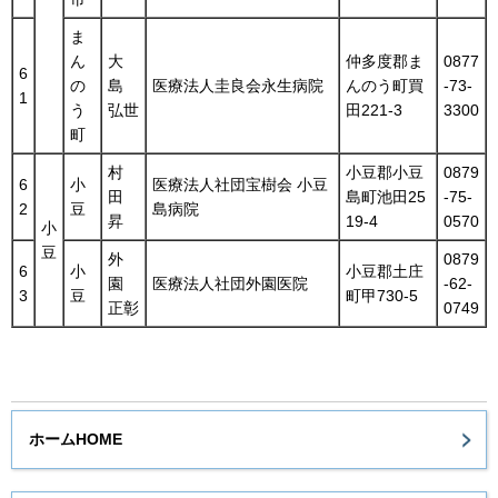
ま
ん
大
仲多度郡ま
0877
6
の
島
医療法人圭良会永生病院
んのう町買
-73-
1
う
弘世
田221-3
3300
町
村
小豆郡小豆
0879
6
小
医療法人社団宝樹会 小豆
田
島町池田25
-75-
2
豆
島病院
昇
19-4
0570
小
豆
外
0879
6
小
小豆郡土庄
園
医療法人社団外園医院
-62-
3
豆
町甲730-5
正彰
0749
ホームHOME