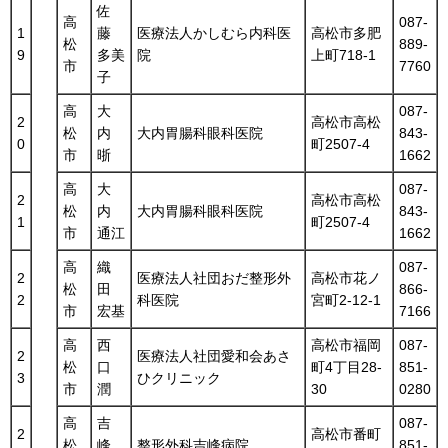
佐
高
087-
1
藤
医療法人かしむら内科医
高松市多肥
松
889-
9
多美
院
上町718-1
市
7760
子
高
大
087-
2
高松市高松
松
内
大内胃腸科眼科医院
843-
0
町2507-4
市
晣
1662
高
大
087-
2
高松市高松
松
内
大内胃腸科眼科医院
843-
1
町2507-4
市
通江
1662
高
織
087-
2
医療法人社団おだ整形外
高松市花ノ
松
田
866-
2
科医院
宮町2-12-1
市
宏基
7166
高
西
高松市福岡
087-
2
医療法人社団愛和会あさ
松
口
町4丁目28-
851-
3
ひクリニック
市
潤
30
0280
高
吉
087-
2
高松市番町
松
峰
整形外科吉峰病院
851-