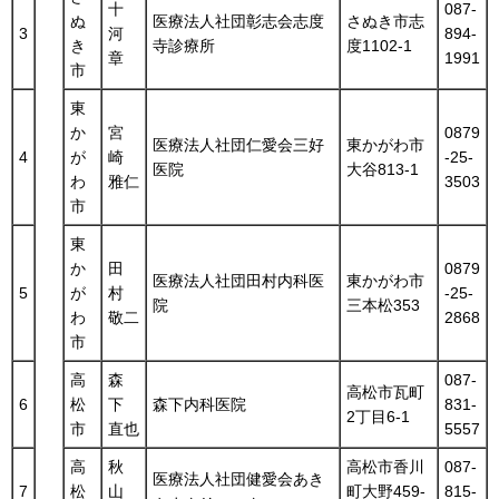
十
087-
ぬ
医療法人社団彰志会志度
さぬき市志
3
河
894-
き
寺診療所
度1102-1
章
1991
市
東
か
宮
0879
医療法人社団仁愛会三好
東かがわ市
4
が
崎
-25-
医院
大谷813-1
わ
雅仁
3503
市
東
か
田
0879
医療法人社団田村内科医
東かがわ市
5
が
村
-25-
院
三本松353
わ
敬二
2868
市
高
森
087-
高松市瓦町
6
松
下
森下内科医院
831-
2丁目6-1
市
直也
5557
高
秋
高松市香川
087-
医療法人社団健愛会あき
7
松
山
町大野459-
815-