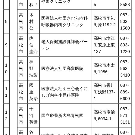
やまクリニック
市
和己
5
8588
高
木
087-
医療法人社団きむら内科
高松市牟礼
8
松
村
802-
呼吸器内科クリニック
町原1192-2
市
公一
1580
高
佐
高松市塩江
087-
老人保健施設健祥会バー
9
松
伯
町安原上東
893-
デン
市
圭介
137
1220
高
神
087-
1
高松市木太
松
野
医療法人社団高畠医院
862-
0
町1986
市
浩彰
3410
高
國
高松市香川
087-
1
医療法人社団三心会くに
松
重
町浅野137-
889-
1
しげ内科小児科医院
市
英治
1
6600
高
十
087-
1
高松市庵治
松
河
国立療養所大島青松園
871-
2
町6034-1
市
英世
3131
高
谷
087-