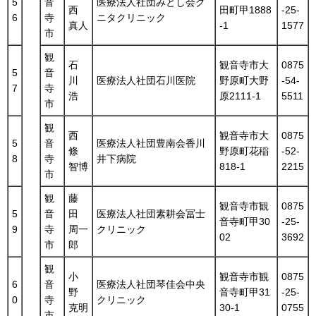
5
音
医療法人社団みとし会ク
西
田町甲1888
-25-
6
寺
ニタクリニック
真人
-1
1577
市
観
石
観音寺市大
0875
5
音
川
医療法人社団石川医院
野原町大野
-54-
7
寺
浩
原2111-1
5511
市
観
西
観音寺市大
0875
5
音
医療法人社団豊南会香川
條
野原町花稲
-52-
8
寺
井下病院
智博
818-1
2215
市
観
藤
観音寺市観
0875
5
音
田
医療法人社団素耕会冨士
音寺町甲30
-25-
9
寺
周一
クリニック
02
3692
市
郎
観
小
観音寺市観
0875
6
音
医療法人社団琴佳会中央
野
音寺町甲31
-25-
0
寺
クリニック
克明
30-1
0755
市