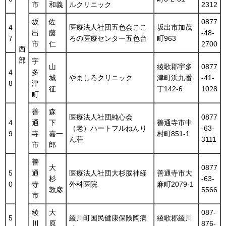
市
和義
ルクリニック
2312
坂
佐
0877
4
医療法人社団五色会ここ
坂出市加茂
出
藤
-48-
7
ろの医療センター五色台
町963
市
仁
2700
西
部
宇
山
綾歌郡宇多
0877
4
多
城
やましろクリニック
津町浜九番
-41-
8
津
征
丁142-6
1028
町
善
森
医療法人社団純心会
0877
4
通
下
善通寺市中
（老）ハートフルねんり
-63-
9
寺
嘉一
村町851-1
ん荘
3111
市
郎
善
大
0877
5
通
医療法人社団大杉脳神経
善通寺市大
杉
-63-
0
寺
外科医院
麻町2079-1
敦彦
5566
市
綾
大
087-
5
綾川町国民健康保険陶病
綾歌郡綾川
川
原
876-