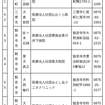
1
院
町陶1720-1
町
昌樹
1185
三
大
三豊市仁尾
0875
5
医療法人社団おおくら医
豊
倉
町仁尾辛39
-82-
2
院
市
哲郎
-13
3353
観
佐々
観音寺市大
0875
5
音
医療法人社団豊南会香川
木
野原町花稲
-52-
3
寺
井下病院
石雄
818-1
2215
市
観
業
観音寺市豊
0875
5
音
天
医療法人社団業天医院
浜町姫浜28
-52-
4
寺
真之
0番地12
3636
市
観
大
観音寺市柞
0875
5
音
医療法人社団みとし会ク
西
田町甲1888
-25-
5
寺
ニタクリニック
敏行
-1
1577
市
観
大
観音寺市柞
0875