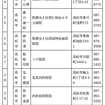
4
1丁目4-13
市
公博
8775
森
高
087-
2
川
医療法人社団仁樹会オサ
高松市香川
松
889-
5
健一
カ病院
町浅野272
市
0703
郎
高
綾
高松市香南
087-
2
医療法人社団雄翔会綾田
松
田
町由佐210-
879-
6
医院
市
潔
1
2008
高
柘
087-
2
高松市川部
松
植
ツゲ医院
885-
7
町1443-1
市
司郎
1432
高
塩
高松市楠上
087-
2
松
見
塩見内科医院
町1丁目9-3
862-
8
市
勝彦
6
0403
高
前
087-
2
高松市松島
松
田
内科前田医院
863-
9
町2-17-15
市
道彦
5252