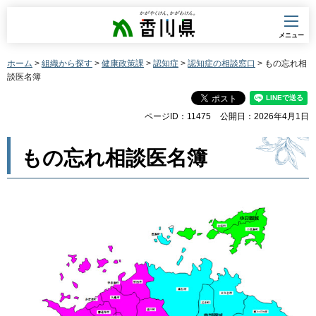
香川県
メニュー
ホーム
>
組織から探す
>
健康政策課
>
認知症
>
認知症の相談窓口
> もの忘れ相
談医名簿
ページID：11475
公開日：2026年4月1日
もの忘れ相談医名簿