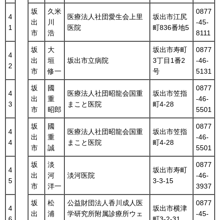
坂
久米
0877
4
医療法人社団愛生会上里
坂出市江尻
出
川
-45-
1
医院
町836番地5
市
浩
8111
坂
大
坂出市寿町
0877
4
出
垣
坂出市立病院
3丁目1番2
-46-
2
市
修一
号
5131
坂
國
0877
4
医療法人社団昭龍会国重
坂出市笠指
出
重
-46-
3
まこと医院
町4-28
市
昭郎
5501
坂
國
0877
4
医療法人社団昭龍会国重
坂出市笠指
出
重
-46-
4
まこと医院
町4-28
市
誠
5501
坂
淡
0877
4
坂出市寿町
出
河
淡河医院
-46-
5
3-3-15
市
洋一
3937
坂
松
公益財団法人香川成人医
0877
4
坂出市横津
出
浦
学研究所附属診療所ウェ
-45-
6
町3-2-31