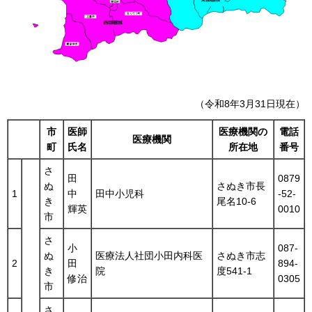
（令和8年3月31日現在）
市
医師
医療機関の
電話
医療機関
町
氏名
所在地
番号
さ
田
0879
ぬ
さぬき市長
1
中
田中小児科
-52-
き
尾名10-6
輝英
0010
市
さ
小
087-
ぬ
医療法人社団小田内科医
さぬき市志
2
田
894-
き
院
度541-1
修治
0305
市
さ