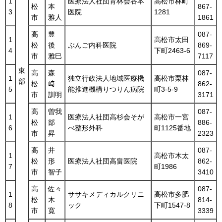
1
医療法人社団育林会谷本
高松市林町
松
本
867-
3
医院
1281
市
雅人
1861
高
豊
087-
1
高松市太田
松
後
ぶんご内科医院
869-
4
下町2463-6
市
雅巳
7117
東
高
森
087-
1
独立行政法人地域医療機
高松市栗林
部
松
﨑
862-
5
能推進機構りつりん病院
町3-5-9
市
訓明
3171
高
曽我
087-
1
医療法人社団高杉会そが
高松市一宮
松
部
886-
6
べ整形外科
町1125番地
市
昇
2323
高
井
087-
1
高松市木太
松
形
医療法人社団高畠医院
862-
7
町1986
市
智子
3410
高
佐々
087-
1
ササキメディカルクリニ
高松市多肥
松
木
814-
8
ック
下町1547-8
市
寛
3339