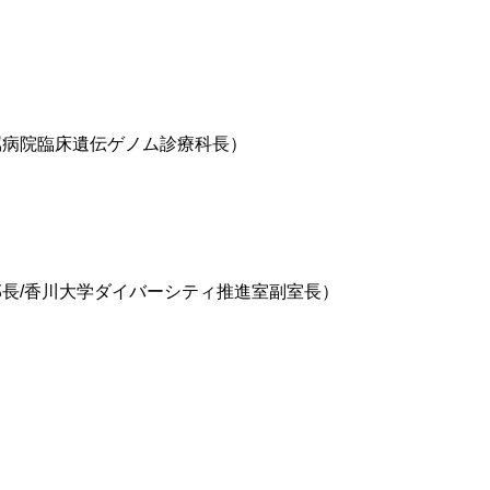
属病院臨床遺伝ゲノム診療科長）
部長/香川大学ダイバーシティ推進室副室長）
）