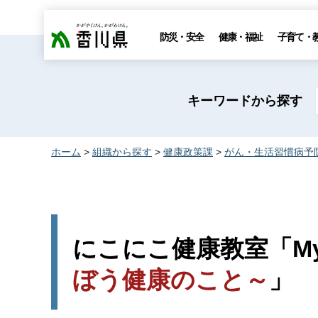
香川県
防災・安全
健康・福祉
子育て・
キーワードから探す
ホーム
>
組織から探す
>
健康政策課
>
がん・生活習慣病予
にこにこ健康教室「MyHea
ぼう健康のこと～
」