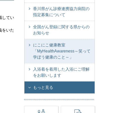
香川県がん診療連携協力病院の
指定募集について
識してい
。
全国がん登録に関する県からの
義をいた
お知らせ
にこにこ健康教室
「MyHealthAwareness～笑って
学ぼう健康のこと～」
入浴着を着用した入浴にご理解
をお願いします
もっと見る