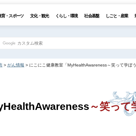
教育・スポーツ
文化・観光
くらし・環境
社会基盤
しごと・産業
防
>
がん情報
> にこにこ健康教室「MyHealthAwareness～笑って学
lthAwareness
～笑って