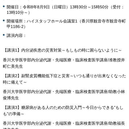
開催日：令和8年8月9日（日曜日）13時30分～15時50分（受付：
13時10分～）
開催場所：ハイスタッフホール会議室1（香川県観音寺市観音寺町
甲1186-2）
講演内容：
【講演1】内分泌疾患の災害対策～もしもの時に困らないように～
香川大学医学部内分泌代謝・先端医療・臨床検査医学講座/准教授井
町仁美先生
【講演2】副腎皮質機能低下症と災害～いつも通りが出来なくなった
時に備えて～
香川大学医学部内分泌代謝・先端医療・臨床検査医学講座/助教小林
俊博先生
【講演3】糖尿病がある人のための防災入門～今日からできる"もし
も"の準備～
香川大学医学部内分泌代謝・先端医療・臨床検査医学講座/助教福長