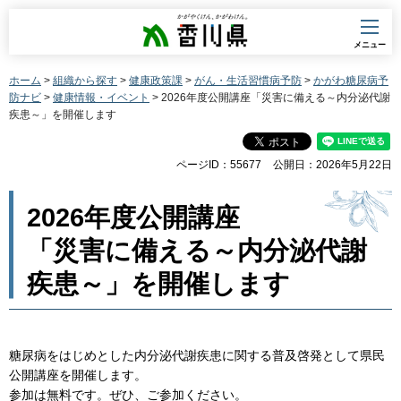
香川県
メニュー
ホーム
>
組織から探す
>
健康政策課
>
がん・生活習慣病予防
>
かがわ糖尿病予
防ナビ
>
健康情報・イベント
> 2026年度公開講座「災害に備える～内分泌代謝
疾患～」を開催します
ページID：55677
公開日：2026年5月22日
2026年度公開講座
「災害に備える～内分泌代謝
疾患～」を開催します
糖尿病をはじめとした内分泌代謝疾患に関する普及啓発として県民
公開講座を開催します。
参加は無料です。ぜひ、ご参加ください。