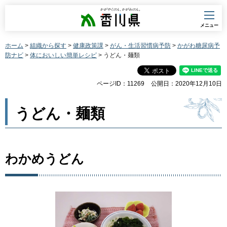
香川県
メニュー
ホーム
>
組織から探す
>
健康政策課
>
がん・生活習慣病予防
>
かがわ糖尿病予
防ナビ
>
体においしい簡単レシピ
> うどん・麺類
ページID：11269
公開日：2020年12月10日
うどん・麺類
わかめうどん