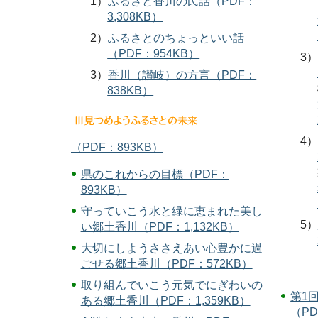
1）
ふるさと香川の民話（PDF：
3,308KB）
2）
ふるさとのちょっといい話
（PDF：954KB）
3）
3）
香川（讃岐）の方言（PDF：
838KB）
4）
（PDF：893KB）
県のこれからの目標（PDF：
893KB）
守っていこう水と緑に恵まれた美し
5）
い郷土香川（PDF：1,132KB）
大切にしようささえあい心豊かに過
ごせる郷土香川（PDF：572KB）
取り組んでいこう元気でにぎわいの
第1
ある郷土香川（PDF：1,359KB）
（PD