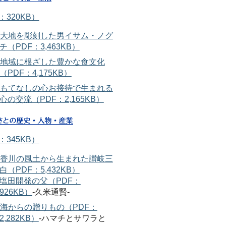
：320KB）
大地を彫刻した男イサム・ノグ
チ（PDF：3,463KB）
地域に根ざした豊かな食文化
（PDF：4,175KB）
もてなしの心お接待で生まれる
心の交流（PDF：2,165KB）
：345KB）
香川の風土から生まれた讃岐三
白（PDF：5,432KB）
塩田開発の父（PDF：
926KB）
-久米通賢-
海からの贈りもの（PDF：
2,282KB）
-ハマチとサワラと