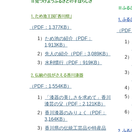
（PDF：1,377KB）
（PDF
1）
ため池の紹介（PDF：
1）
1,913KB）
2）
先人の紹介（PDF：3,089KB）
2）
3）
水利慣行（PDF：919KB）
3）
（PDF：1,554KB）
4）
5）
1）
「漆器の美しさを求めて」香川
漆芸の父（PDF：2,121KB）
6）
2）
香川漆器のみりょく（PDF：
3,164KB）
3）
香川県の伝統工芸品や特産品