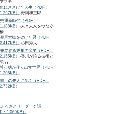
アマモ-
魚にささげた人生（PDF：
1,297KB）
-野網和三郎-
交通新時代（PDF：
1,188KB）
-人と未来をつなぐ
橋-
瀬戸大橋を架けた男（PDF：
2,417KB）
-杉田秀夫-
発展する香川の産業（PDF：
2,165KB）
-香川が誇る技術と
製品-
希少糖が作り出す世界（PDF：
1,206KB）
郷土の先人に学ぶ（PDF：
2,732KB）
回ふるさとリーダー会議
F：1,069KB）