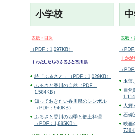
小学校
中
（PDF：1,097KB）
（PDF
（PDF
詩「ふるさと」（PDF：1,029KB）
玉藻
ふるさと香川の自然（PDF：
自然
1,584KB）
1,11
知っておきたい香川県のシンボル
人輝く
（PDF：940KB）
石碑巡
ふるさと香川の四季と郷土料理
（PDF：1,885KB）
映画
738