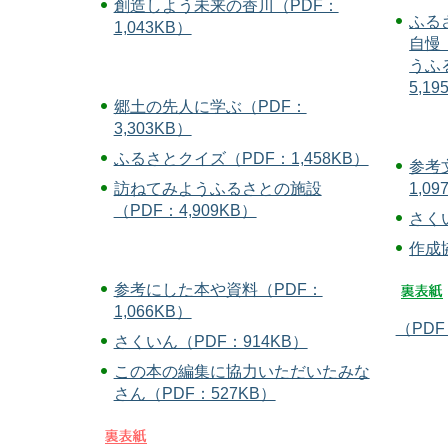
創造しよう未来の香川（PDF：
ふる
1,043KB）
自慢（
うふ
5,1
郷土の先人に学ぶ（PDF：
3,303KB）
ふるさとクイズ（PDF：1,458KB）
参考
1,0
訪ねてみようふるさとの施設
（PDF：4,909KB）
さくい
作成
参考にした本や資料（PDF：
1,066KB）
（PDF
さくいん（PDF：914KB）
この本の編集に協力いただいたみな
さん（PDF：527KB）