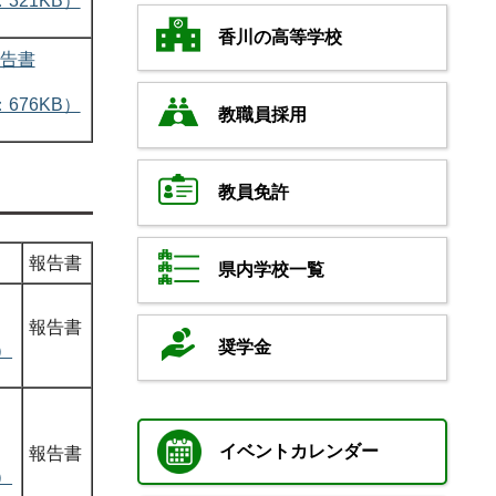
：321KB）
香川の高等学校
告書
：676KB）
教職員採用
教員免許
報告書
県内学校一覧
報告書
奨学金
）
イベントカレンダー
報告書
）