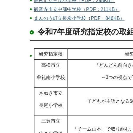
高松市立三渓小学校（PDF：298KB）
観音寺市立中部中学校（PDF：211KB）
まんのう町立長炭小学校（PDF：846KB）
令和7年度研究指定校の取
研究指定校
研
高松市立
『どんどん前向き
牟礼南小学校
～3つの視点でT
さぬき市立
子どもが主語となる
長尾小学校
三豊市立
「チーム山本」で取り組む