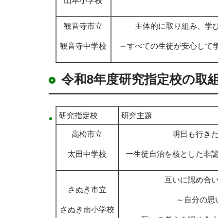
山本小学校
観音寺市立
主体的に取り組み、学
観音寺中学校
～すべての生徒が安心して
令和8年度研究指定校の取
研究指定校
研究主題
高松市立
明日も行き
太田中学校
ー生徒自治を核とした非
互いに認め合
さぬき市立
～自分の思
さぬき南小学校