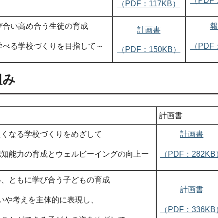
（PDF
（PDF：117KB）
び合い高め合う生徒の育成
報
計画書
学べる学校づくりを目指して～
（PDF
（PDF：150KB）
組み
計画書
たくなる学校づくりをめざして
計画書
認知能力の育成とウェルビーイングの向上ー
（PDF：282KB
い、ともに学び合う子どもの育成
計画書
いや考えを主体的に表現し、
（PDF：336KB