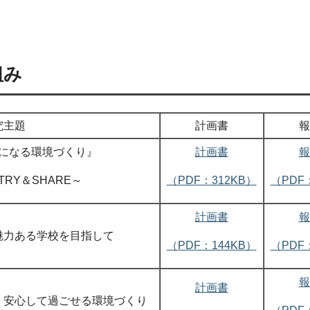
組み
究主題
計画書
報
になる環境づくり』
計画書
報
RY＆SHARE～
（PDF：312KB）
（PDF
計画書
報
魅力ある学校を目指して
（PDF：144KB）
（PDF
報
計画書
、安心して過ごせる環境づくり