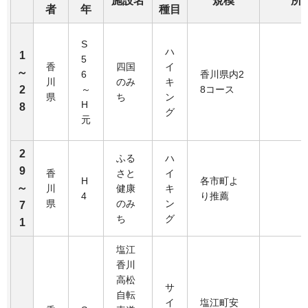
施設名
規模
所
者
年
種目
S
ハ
1
5
香
四国
イ
～
6
香川県内2
川
のみ
キ
2
～
8コース
県
ち
ン
H
8
グ
元
2
ふる
ハ
9
香
さと
イ
H
各市町よ
～
川
健康
キ
4
り推薦
県
のみ
ン
7
ち
グ
1
塩江
香川
高松
サ
自転
イ
塩江町安