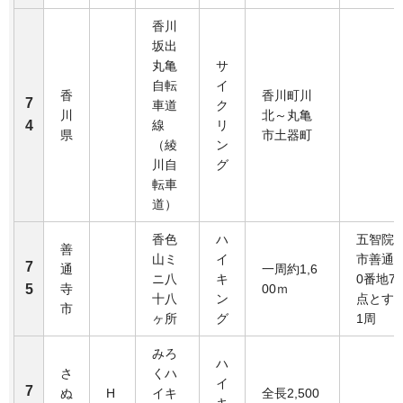
香川
坂出
丸亀
サ
自転
イ
香
香川町川
7
車道
ク
川
北～丸亀
4
線
リ
県
市土器町
（綾
ン
川自
グ
転車
道）
香色
ハ
五智院
善
山ミ
イ
市善通寺
7
通
一周約1,6
ニ八
キ
0番地7
5
寺
00ｍ
十八
ン
点とす
市
ヶ所
グ
1周
みろ
ハ
さ
くハ
イ
7
ぬ
H
イキ
全長2,500