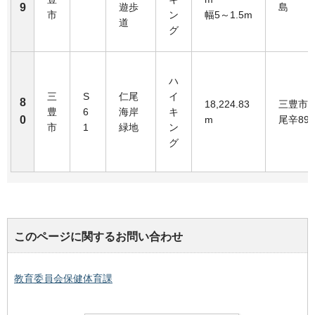
9
遊歩
島
市
ン
幅5～1.5m
道
グ
ハ
三
S
仁尾
イ
8
18,224.83
三豊市
豊
6
海岸
キ
0
m
尾辛89
市
1
緑地
ン
グ
このページに関するお問い合わせ
教育委員会保健体育課