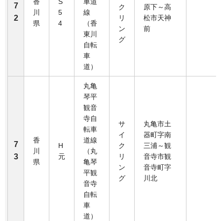
香
S
車道
7
ク
原下～高
川
5
線
2
リ
松市天神
県
4
（香
ン
前
東川
グ
自転
車
道）
丸亀
琴平
観音
寺自
サ
丸亀市土
転車
イ
器町字南
香
道線
7
H
ク
三浦～観
川
（丸
3
元
リ
音寺市観
県
亀琴
ン
音寺町字
平観
グ
川北
音寺
自転
車
道）