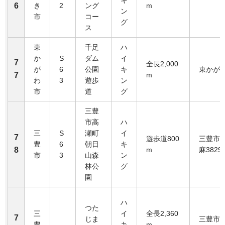
キ
6
き
2
ング
m
ン
市
コー
グ
ス
東
千足
ハ
か
S
ダム
イ
7
全長2,000
が
6
公園
キ
東かが
7
m
わ
3
遊歩
ン
市
道
グ
三豊
市高
ハ
三
S
瀬町
イ
7
遊歩道800
三豊市
豊
6
朝日
キ
8
m
麻3829-
市
3
山森
ン
林公
グ
園
ハ
つた
三
イ
全長2,360
7
じま
三豊市
豊
キ
m