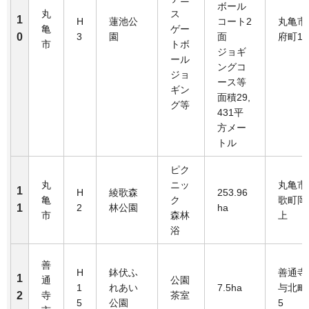
ボール
丸
ス
1
H
蓮池公
コート2
丸亀市
亀
ゲー
0
3
園
面
府町1-
市
トボ
ジョギ
ール
ングコ
ジョ
ース等
ギン
面積29,
グ等
431平
方メー
トル
ピク
丸
ニッ
丸亀市
1
H
綾歌森
253.96
亀
ク
歌町岡
1
2
林公園
ha
市
森林
上
浴
善
H
鉢伏ふ
善通寺
1
通
公園
1
れあい
7.5ha
与北町1
2
寺
茶室
5
公園
5