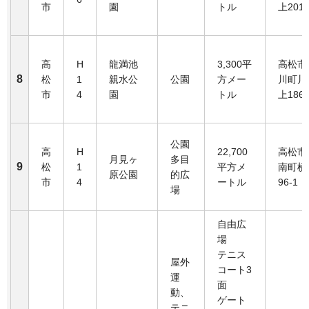
市
園
トル
上201
高
H
龍満池
3,300平
高松市
8
松
1
親水公
公園
方メー
川町川
市
4
園
トル
上1865
公園
高
H
22,700
高松市
月見ヶ
多目
9
松
1
平方メ
南町横
原公園
的広
市
4
ートル
96-1
場
自由広
場
テニス
屋外
コート3
運
面
動、
ゲート
テニ