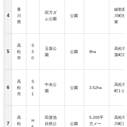
香
綾歌郡
田万ダ
4
川
公園
川町枌
ム公園
県
東
高
S
玉藻公
高松市
5
松
3
公園
8ha
園
藻町2-
市
0
高
S
中央公
高松市
6
松
6
公園
3.52ha
園
町1-11
市
1
高
田渡池
5,200平
高松市
H
7
松
自然公
公園
方メー
川町川
6