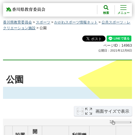
香川県教育委員会
検索
メニュー
香川県教育委員会
>
スポーツ
>
かがわスポーツ情報ネット
>
公共スポーツ・レ
クリエーション施設
> 公園
ページID：14963
公開日：2021年12月8日
公園
画面サイズで表示
開