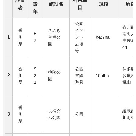
設置
利用種
設
施設名
規模
所在
者
目
年
公園
香川郡
香
さぬき
イベ
H
南町大
1
川
空港公
ント
約27ha
2
由佐34
県
園
広場
44
等
香
S
公園
仲多度
桃陵公
2
川
2
冒険
10.4ha
多度津
園
県
2
遊具
桃山
香
長柄ダ
綾歌郡
3
川
公園
ム公園
川町東
県