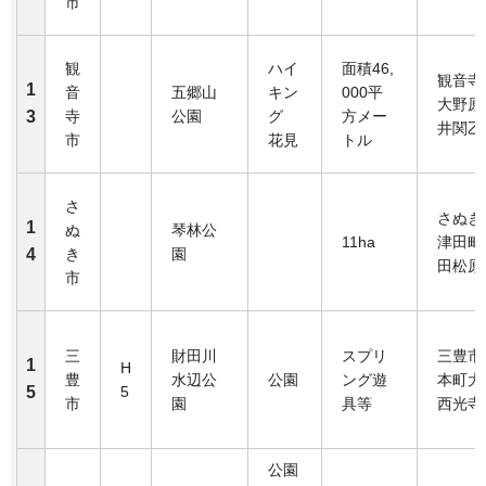
市
観
ハイ
面積46,
観音寺
1
音
五郷山
キン
000平
大野原
3
寺
公園
グ
方メー
井関乙1
市
花見
トル
さ
さぬき
1
ぬ
琴林公
11ha
津田町
4
き
園
田松原
市
三
財田川
スプリ
三豊市
1
H
豊
水辺公
公園
ング遊
本町大
5
5
市
園
具等
西光寺
公園