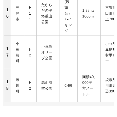
(展
たから
三
H
望
三豊市
1
だの里
1.38ha
豊
1
台）
田町財
6
塔重山
1000m
市
1
ハイ
上788
公園
キン
グ
小
小豆郡
小豆島
1
豆
H
豆島町
オリー
7
島
2
村甲19
ブ公園
町
ー1
面積40,
綾
綾歌郡
1
H
高山航
000平
川
公園
川町東
8
2
空公園
方メー
町
乙390-
トル