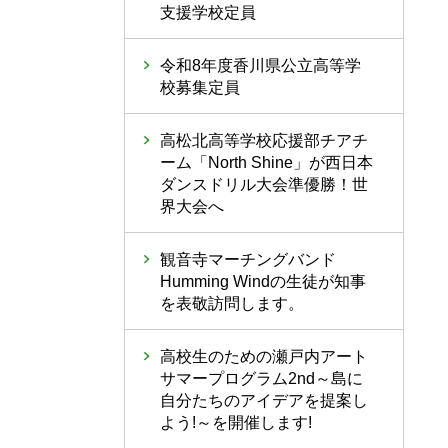
支援学校定員
令和8年度香川県公立高等学
校募集定員
高松北高等学校応援部チアチ
ーム「North Shine」が西日本
ダンスドリル大会準優勝！世
界大会へ
観音寺マーチングバンド
Humming Windの生徒が知事
を表敬訪問します。
高校生のための瀬戸内アート
サマープログラム2nd～島に
自分たちのアイデアを提案し
よう!～を開催します!