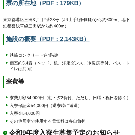
寮の所在地（PDF：179KB）
東京都港区三田3丁目2番23号（JR山手線田町駅から約600m、地下
鉄都営浅草線三田駅から約400m）
施設の概要（PDF：2,143KB）
鉄筋コンクリート造4階建
個室約5.4畳（ベッド、机、洋服ダンス、冷暖房等付、バス・ト
イレは共同）
寮費等
寮費月額54,000円（朝・夕2食付、ただし、日曜・祝日を除く）
入寮保証金54,000円（退寮時に返還）
入寮金54,000円
その他居室で使用する電気料は各自負担
令和9年度入寮生募集予定のお知らせ