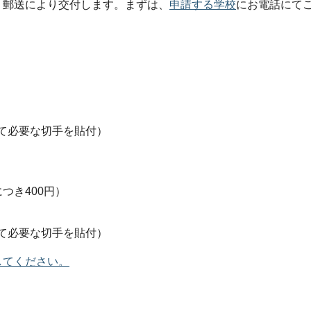
、郵送により交付します。まずは、
申請する学校
にお電話にて
て必要な切手を貼付）
つき400円）
て必要な切手を貼付）
してください。