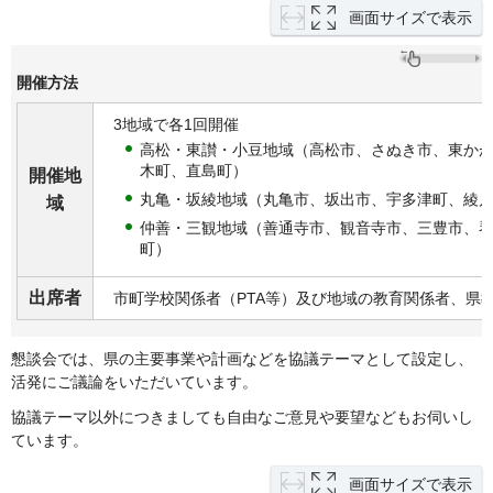
画面サイズで表示
開催方法
3地域で各1回開催
高松・東讃・小豆地域（高松市、さぬき市、東か
木町、直島町）
開催地
丸亀・坂綾地域（丸亀市、坂出市、宇多津町、綾
域
仲善・三観地域（善通寺市、観音寺市、三豊市、
町）
出席者
市町学校関係者（PTA等）及び地域の教育関係者、県
懇談会では、県の主要事業や計画などを協議テーマとして設定し、
活発にご議論をいただいています。
協議テーマ以外につきましても自由なご意見や要望などもお伺いし
ています。
画面サイズで表示