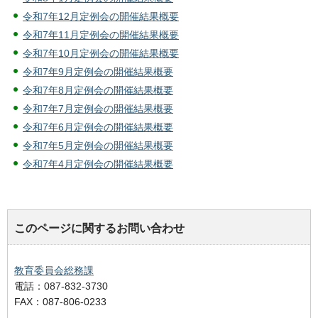
令和7年12月定例会の開催結果概要
令和7年11月定例会の開催結果概要
令和7年10月定例会の開催結果概要
令和7年9月定例会の開催結果概要
令和7年8月定例会の開催結果概要
令和7年7月定例会の開催結果概要
令和7年6月定例会の開催結果概要
令和7年5月定例会の開催結果概要
令和7年4月定例会の開催結果概要
このページに関するお問い合わせ
教育委員会総務課
電話：087-832-3730
FAX：087-806-0233