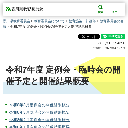
香川県教育委員会
検索
メニュー
香川県教育委員会
>
教育委員会について
>
教育施策・計画等
>
教育委員会の会
議
> 令和7年度 定例会・臨時会の開催予定と開催結果概要
ページID：54256
公開日：2026年3月27日
令和7年度 定例会・臨時会の開
催予定と開催結果概要
令和8年3月定例会の開催結果概要
令和8年3月臨時会の開催結果概要
令和8年2月定例会の開催結果概要
令和8年1月定例会の開催結果概要