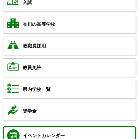
入試
香川の高等学校
教職員採用
教員免許
県内学校一覧
奨学金
イベントカレンダー