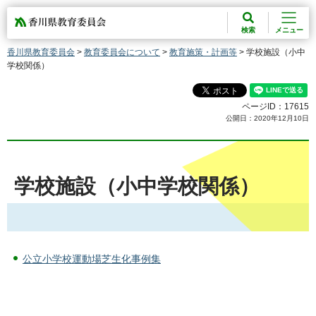
香川県教育委員会
検索
メニュー
香川県教育委員会
>
教育委員会について
>
教育施策・計画等
> 学校施設（小中
学校関係）
ページID：17615
公開日：2020年12月10日
学校施設（小中学校関係）
公立小学校運動場芝生化事例集