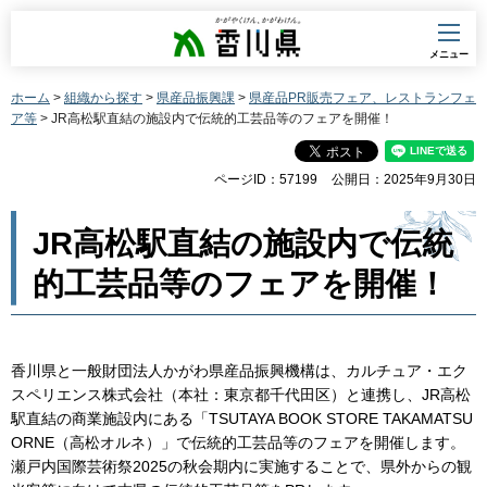
香川県
メニュー
ホーム
>
組織から探す
>
県産品振興課
>
県産品PR販売フェア、レストランフェ
ア等
> JR高松駅直結の施設内で伝統的工芸品等のフェアを開催！
ページID：57199
公開日：2025年9月30日
JR高松駅直結の施設内で伝統
的工芸品等のフェアを開催！
香川県と一般財団法人かがわ県産品振興機構は、カルチュア・エク
スペリエンス株式会社（本社：東京都千代田区）と連携し、JR高松
駅直結の商業施設内にある「TSUTAYA BOOK STORE TAKAMATSU
ORNE（高松オルネ）」で伝統的工芸品等のフェアを開催します。
瀬戸内国際芸術祭2025の秋会期内に実施することで、県外からの観