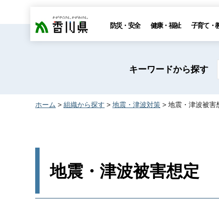
香川県
防災・安全
健康・福祉
子育て・
キーワードから探す
ホーム
>
組織から探す
>
地震・津波対策
> 地震・津波被害
地震・津波被害想定