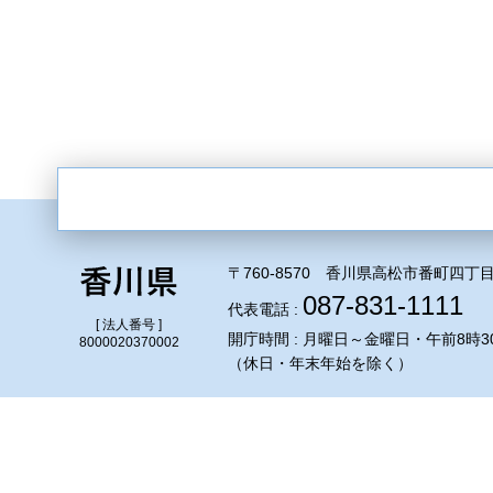
〒760-8570 香川県高松市番町四丁目
087-831-1111
代表電話 :
[ 法人番号 ]
開庁時間 : 月曜日～金曜日・午前8時3
8000020370002
（休日・年末年始を除く）