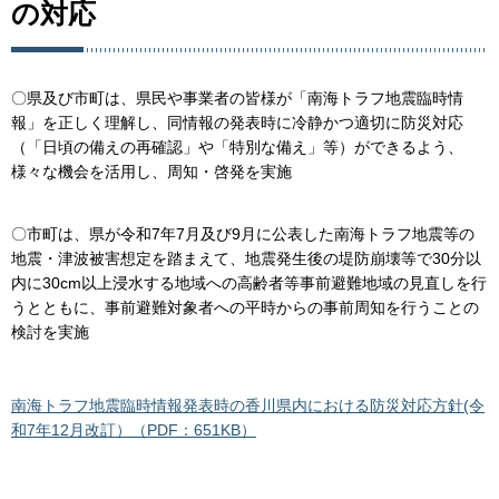
の対応
〇県及び市町は、県民や事業者の皆様が「南海トラフ地震臨時情
報」を正しく理解し、同情報の発表時に冷静かつ適切に防災対応
（「日頃の備えの再確認」や「特別な備え」等）ができるよう、
様々な機会を活用し、周知・啓発を実施
〇市町は、県が令和7年7月及び9月に公表した南海トラフ地震等の
地震・津波被害想定を踏まえて、地震発生後の堤防崩壊等で30分以
内に30cm以上浸水する地域への高齢者等事前避難地域の見直しを行
うとともに、事前避難対象者への平時からの事前周知を行うことの
検討を実施
南海トラフ地震臨時情報発表時の香川県内における防災対応方針(令
和7年12月改訂）（PDF：651KB）