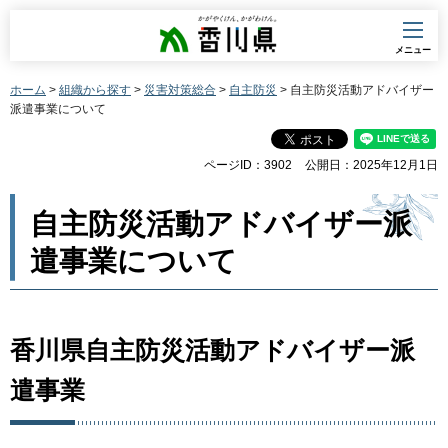
香川県
メニュー
ホーム
>
組織から探す
>
災害対策総合
>
自主防災
> 自主防災活動アドバイザー
派遣事業について
ページID：3902
公開日：2025年12月1日
自主防災活動アドバイザー派
遣事業について
香川県自主防災活動アドバイザー派
遣事業