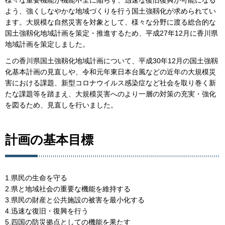
様々な重要機能が機能不全に陥らず、迅速な復旧復興が可能になる
よう、強くしなやかな地域づくりを行う国土強靱化が求められてい
ます。大規模な自然災害を対象として、様々な分野に渡る総合的な
国土強靱化地域計画を策定・推進するため、平成27年12月に香川県
地域計画を策定しました。
この香川県国土強靱化地域計画について、平成30年12月の国土強靱
化基本計画の見直しや、令和元年東日本台風などの近年の大規模災
害における課題、新型コロナウイルス感染症など社会を取り巻く新
たな課題等を踏まえ、大規模災害へのより一層の対策の充実・強化
を図るため、見直しを行いました。
計画の基本目標
1.県民の生命を守る
2.県と地域社会の重要な機能を維持する
3.県民の財産と公共施設の被害を最小化する
4.迅速な復旧・復興を行う
5.四国の防災拠点としての機能を果たす