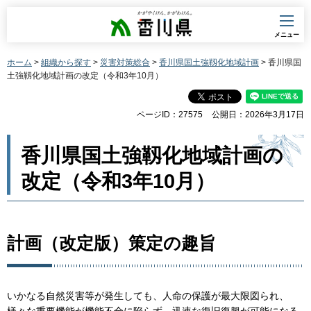
香川県
メニュー
ホーム
>
組織から探す
>
災害対策総合
>
香川県国土強靱化地域計画
> 香川県国
土強靱化地域計画の改定（令和3年10月）
ページID：27575
公開日：2026年3月17日
香川県国土強靱化地域計画の
改定（令和3年10月）
計画（改定版）策定の趣旨
いかなる自然災害等が発生しても、人命の保護が最大限図られ、