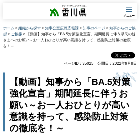
香川県
メニュー
ホーム
>
組織から探す
>
知事公室広聴広報課
>
知事のページ
>
知事からのご挨
拶
>
ご挨拶
> 【動画】知事から「BA.5対策強化宣言」期間延長に伴う県民の皆
さまへのお願い～お一人おひとりが高い意識を持って、感染防止対策の徹底
を！～
ページID：35025
公開日：2022年9月8日
【動画】知事から「BA.5対策
強化宣言」期間延長に伴うお
願い～お一人おひとりが高い
意識を持って、感染防止対策
の徹底を！～