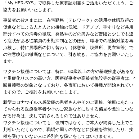
「My HER-SYS」で取得した療養証明書をご活用いただくよう、ご
協力をお願いいたします。
事業者の皆さまには、在宅勤務（テレワーク）の活用や休暇取得の
促進などによる人と人との接触の低減、ドアノブ、手すりなど共用
部分すべての消毒の徹底、発熱やのどの痛みなど普段と少しでも違
う症状がある従業員の出勤抑制などのほか、職場での感染対策を再
点検し、特に居場所の切り替わり（休憩室、喫煙所、更衣室等）で
の注意喚起の徹底などについて、引き続き、ご協力をお願いいたし
ます。
ワクチン接種については、特に、60歳以上の方や基礎疾患があるな
ど重症化リスクの高い方、医療従事者や高齢者施設等の従事者は、4
回目接種の対象となっており、各市町において接種が開始されてい
ますので、ご検討をお願いいたします。
新型コロナウイルス感染症の患者さんやそのご家族、治療にあたっ
ておられる医療従事者やそのご家族などに対する偏見や差別につな
がる行為は、決して許されるものではありません。
ワクチン接種についても、強制ではなく、ご本人が納得した上でご
判断いただくもので、職場や周りの方などに接種を強制したり、接
種を受けていない人に差別的な扱いをしてはいけません。