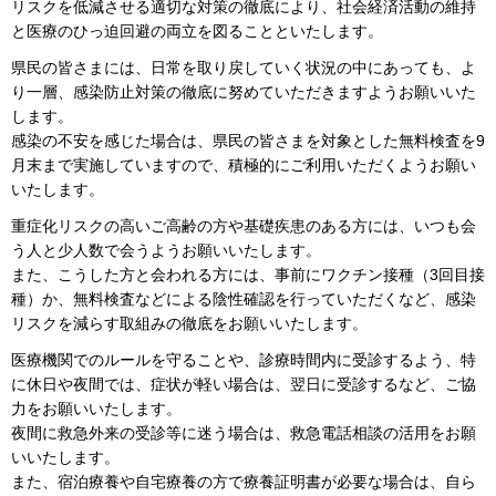
リスクを低減させる適切な対策の徹底により、社会経済活動の維持
と医療のひっ迫回避の両立を図ることといたします。
県民の皆さまには、日常を取り戻していく状況の中にあっても、よ
り一層、感染防止対策の徹底に努めていただきますようお願いいた
します。
感染の不安を感じた場合は、県民の皆さまを対象とした無料検査を9
月末まで実施していますので、積極的にご利用いただくようお願い
いたします。
重症化リスクの高いご高齢の方や基礎疾患のある方には、いつも会
う人と少人数で会うようお願いいたします。
また、こうした方と会われる方には、事前にワクチン接種（3回目接
種）か、無料検査などによる陰性確認を行っていただくなど、感染
リスクを減らす取組みの徹底をお願いいたします。
医療機関でのルールを守ることや、診療時間内に受診するよう、特
に休日や夜間では、症状が軽い場合は、翌日に受診するなど、ご協
力をお願いいたします。
夜間に救急外来の受診等に迷う場合は、救急電話相談の活用をお願
いいたします。
また、宿泊療養や自宅療養の方で療養証明書が必要な場合は、自ら