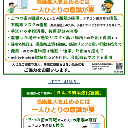
（PDF：418KB）