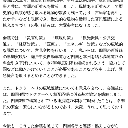
会議に先立ち、後藤田徳島県知事、中村愛媛県知事、濵田高知県知
事と共に、大洲の町並みを散策しました。風情ある町並みとして歴
史的な風致が感じ取れる建物が数多く残っており、古民家を再生し
たホテルなども視察でき、歴史的な建物を活用した官民連携による
観光まちづくりの取り組みは、大変参考になりました。
会議では、「災害対策」、「環境対策」、「観光振興・公共交
通」、「経済対策」、「医療」、「エネルギー対策」などの広域的
な課題について、意見交換を行いました。私からは、四国の新幹線
の早期実現や、瀬戸中央自動車道など四国と本州を結ぶ高速道路の
料金引き下げについて、令和6年度以降も継続されるよう、協力して
国などに働きかけていくことが必要であることなどを申し上げ、緊
急提言を取りまとめることができました。
また、ドクターヘリの広域連携についても意見を交わし、会議後に
は、四国4県でドクターヘリ相互応援に係る基本協定を締結しまし
た。四国3県で構築されている連携協力体制に加われたことは、各県
民の安全・安心につながるものであり、大変、うれしく思っており
ます。
今後も、こうした会議を通じて、四国各県と連携・協力しながら、