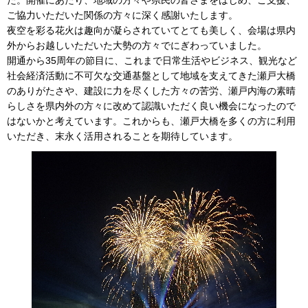
た。開催にあたり、地域の方々や県民の皆さまをはじめ、ご支援、
ご協力いただいた関係の方々に深く感謝いたします。
夜空を彩る花火は趣向が凝らされていてとても美しく、会場は県内
外からお越しいただいた大勢の方々でにぎわっていました。
開通から35周年の節目に、これまで日常生活やビジネス、観光など
社会経済活動に不可欠な交通基盤として地域を支えてきた瀬戸大橋
のありがたさや、建設に力を尽くした方々の苦労、瀬戸内海の素晴
らしさを県内外の方々に改めて認識いただく良い機会になったので
はないかと考えています。これからも、瀬戸大橋を多くの方に利用
いただき、末永く活用されることを期待しています。