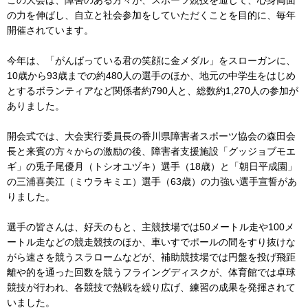
この大会は、障害のある方々が、スポーツ競技を通じて、心身両面
の力を伸ばし、自立と社会参加をしていただくことを目的に、毎年
開催されています。
今年は、「がんばっている君の笑顔に金メダル」をスローガンに、
10歳から93歳までの約480人の選手のほか、地元の中学生をはじめ
とするボランティアなど関係者約790人と、総数約1,270人の参加が
ありました。
開会式では、大会実行委員長の香川県障害者スポーツ協会の森田会
長と来賓の方々からの激励の後、障害者支援施設「グッジョブモエ
ギ」の兎子尾優月（トシオユヅキ）選手（18歳）と「朝日平成園」
の三浦喜美江（ミウラキミエ）選手（63歳）の力強い選手宣誓があ
りました。
選手の皆さんは、好天のもと、主競技場では50メートル走や100メ
ートル走などの競走競技のほか、車いすでポールの間をすり抜けな
がら速さを競うスラロームなどが、補助競技場では円盤を投げ飛距
離や的を通った回数を競うフライングディスクが、体育館では卓球
競技が行われ、各競技で熱戦を繰り広げ、練習の成果を発揮されて
いました。