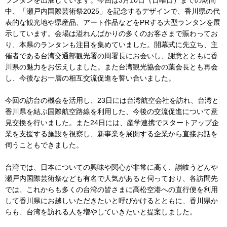
ランタンを出展しています。今回は3月10日（日曜日）までの期間
中、「瀬戸内国際芸術祭2025」を記念するデザインで、香川県の代
表的な観光地や県産品、アート作品などをPRする大型ランタンを展
示しています。会場は溢れんばかりの多くのお客さまで賑わってお
り、本県のランタンも注目を集めていました。開幕式に先立ち、主
催者である台湾交通部観光署の周署長にお会いし、謝意とともに香
川県の魅力をお伝えしました。また台湾観光協会の葉会長とも再会
し、今後なお一層の相互交流促進を誓い合いました。
今回の訪台の機会を活用し、23日には台湾航空会社を訪れ、台湾と
香川県を結ぶ国際航空路線を利用した、今後の交流促進について意
見交換を行いました。また24日には、産学連携でスタートアップ企
業を支援する施設を視察し、新事業を展開する企業から直接お話を
伺うこともできました。
台湾では、日本についての興味や関心が非常に高く、讃岐うどんや
瀬戸内国際芸術祭なども有名で人気があると伺っており、各訪問先
では、これからも多くの台湾の皆さまに高松空港への直行便を利用
して香川県にお越しいただきたいと呼びかけるとともに、香川県か
らも、台湾を訪れる人を増やしていきたいと提案しました。