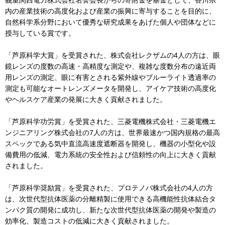
義重関西電力株式会社名誉会長からの寄附金を基金として、香川県
内の産業技術の高度化および産業の振興に寄与することを目的に、
自然科学系分野において優秀な研究成果をあげた個人や団体などに
授与している賞です。
「芦原科学大賞」を受賞された、株式会社レクザムの4人の方は、眼
鏡レンズの度数の高速・高精度な測定や、複雑な度数分布の遠近両
用レンズの測定、眼に有害とされる紫外線やブルーライト透過率の
測定も可能なオートレンズメータを開発し、アイケア技術の高度化
やヘルスケア産業の発展に大きく貢献されました。
「芦原科学功労賞」を受賞された、三菱電機株式会社・三菱電機エ
ンジニアリング株式会社の7人の方は、世界最速かつ国内規格の最高
スペックである気中直流高速度遮断器を開発し、機器の小型化や設
備費用の低減、電力系統の安全性および信頼性の向上に大きく貢献
されました。
「芦原科学奨励賞」を受賞された、プロテノバ株式会社の4人の方
は、次世代型抗体医薬の分離精製に使用できる高機能性抗体結合タ
ンパク質の開発に成功し、新たな次世代型抗体医薬の開発や製造の
効率化、製造コストの低減に大きく貢献されました。