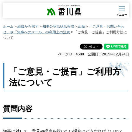
香川県
メニュー
ホーム
>
組織から探す
>
知事公室広聴広報課
>
広聴
>
「ご意見・お問い合わ
せ」や「知事へのメール」の利用上の注意
> 「ご意見・ご提言」ご利用方法に
ついて
ページID：4588
公開日：2015年12月24日
「ご意見・ご提言」ご利用方
法について
質問内容
知事に対して、意見や提言を行いたい場合はどうすればよいか？