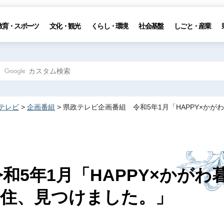
教育・スポーツ
文化・観光
くらし・環境
社会基盤
しごと・産業
テレビ
>
企画番組
> 県政テレビ企画番組 令和5年1月「HAPPY×か
和5年1月「HAPPY×かがわ
住、見つけました。」