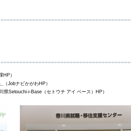
課HP）
）
（JobナビかがわHP）
県Setouchi-i-Base（セトウチ アイ ベース）HP）