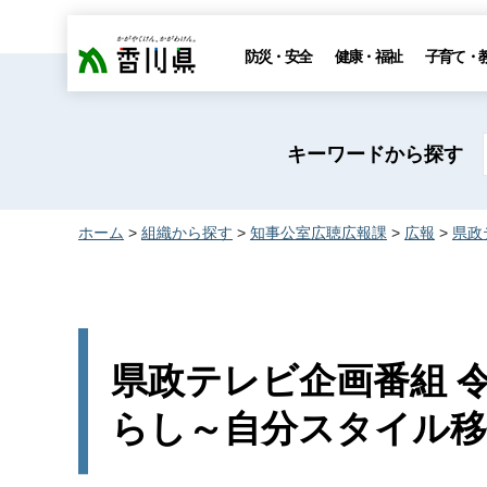
香川県
防災・安全
健康・福祉
子育て・
キーワードから探す
ホーム
>
組織から探す
>
知事公室広聴広報課
>
広報
>
県政
県政テレビ企画番組 令
らし～自分スタイル移