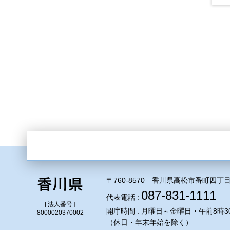
〒760-8570 香川県高松市番町四丁目
087-831-1111
代表電話 :
[ 法人番号 ]
開庁時間 : 月曜日～金曜日・午前8時3
8000020370002
（休日・年末年始を除く）