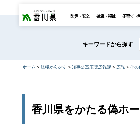
香川県
防災・安全
健康・福祉
子育て・
キーワードから探す
ホーム
>
組織から探す
>
知事公室広聴広報課
>
広報
>
その
香川県をかたる偽ホ