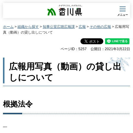
香川県
メニュー
ホーム
>
組織から探す
>
知事公室広聴広報課
>
広報
>
その他の広報
> 広報用写
真（動画）の貸し出しについて
ページID：5257
公開日：2021年3月22日
広報用写真（動画）の貸し出
しについて
根拠法令
―