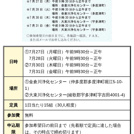
①7月27日（月曜日）午前9時30分～正午
7月28日（火曜日）午前9時30分～正午
日時
②7月30日（木曜日）午前9時30分～正午
7月31日（金曜日）午前9時30分～正午
①金倉川浄化センター（仲多度郡多度津町堀江5-10-
場所
1）
②大束川浄化センター(綾歌郡宇多津町字吉田4001-4)
定員
1日当たり15組（30人程度）
参加費
無料
申込期
参加希望日の前日まで（先着順で定員に達した場合
限
は、その時点で締め切ります）