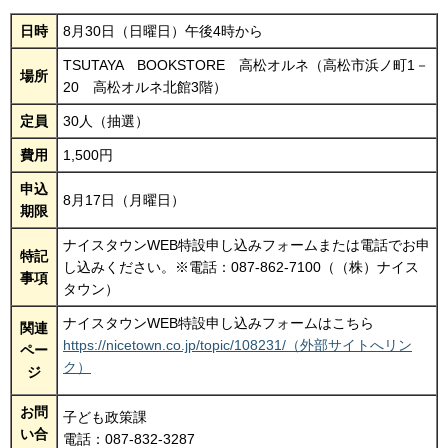
日時
8月30日（日曜日）午後4時から
TSUTAYA BOOKSTORE 高松オルネ（高松市浜ノ町1－
場所
20 高松オルネ北館3階）
定員
30人（抽選）
費用
1,500円
申込
8月17日（月曜日）
期限
ナイスタウンWEB特設申し込みフォームまたは電話でお申
特記
し込みください。※電話：087-862-7100（（株）ナイス
事項
タウン）
ナイスタウンWEB特設申し込みフォームはこちら
関連
https://nicetown.co.jp/topic/108231/（外部サイトへリン
ペー
ク）
ジ
お問
子ども政策課
い合
電話：087-832-3287