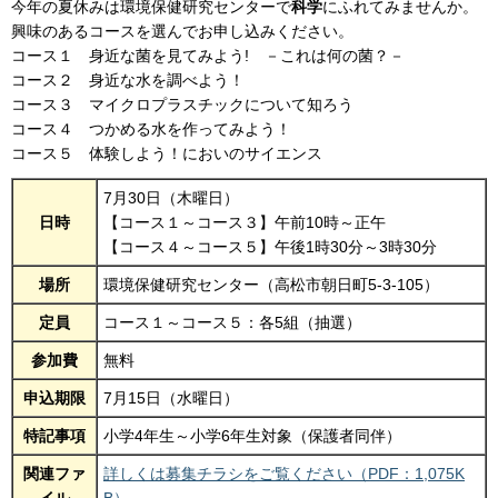
今年の夏休みは環境保健研究センターで
科学
にふれてみませんか。
興味のあるコースを選んでお申し込みください。
コース１ 身近な菌を見てみよう! －これは何の菌？－
コース２ 身近な水を調べよう！
コース３ マイクロプラスチックについて知ろう
コース４ つかめる水を作ってみよう！
コース５ 体験しよう！においのサイエンス
7月30日（木曜日）
日時
【コース１～コース３】午前10時～正午
【コース４～コース５】午後1時30分～3時30分
場所
環境保健研究センター（高松市朝日町5-3-105）
定員
コース１～コース５：各5組（抽選）
参加費
無料
申込期限
7月15日（水曜日）
特記事項
小学4年生～小学6年生対象（保護者同伴）
関連ファ
詳しくは募集チラシをご覧ください（PDF：1,075K
イル
B）