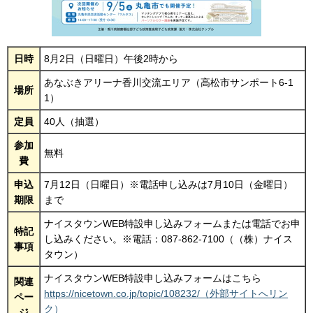
日時
8月2日（日曜日）午後2時から
あなぶきアリーナ香川交流エリア（高松市サンポート6-1
場所
1）
定員
40人（抽選）
参加
無料
費
申込
7月12日（日曜日）※電話申し込みは7月10日（金曜日）
期限
まで
ナイスタウンWEB特設申し込みフォームまたは電話でお申
特記
し込みください。※電話：087-862-7100（（株）ナイス
事項
タウン）
ナイスタウンWEB特設申し込みフォームはこちら
関連
https://nicetown.co.jp/topic/108232/（外部サイトへリン
ペー
ク）
ジ