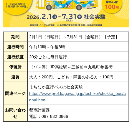
期間
2月1日（日曜日）～7月31日（金曜日）【予定】
運行時間
午前10時～午後8時
運行頻度
20分ごとに毎日運行
停留所
（バス停）JR高松駅⇔三越前⇒丸亀町参番街
運賃
大人：200円、こども・障害のある方：100円
まちなか直行バスの社会実験
関連ページ
https://www.pref.kagawa.lg.jp/toshikei/chokko_bus/a
nnai.html
お問い合わ
都市計画課
せ
電話：087-832-3866