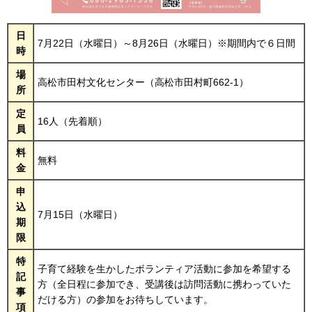
日
7月22日（水曜日）～8月26日（水曜日）※期間内で６日間
時
場
高松市田村文化センター（高松市田村町662-1）
所
定
16人（先着順）
員
料
無料
金
申
込
7月15日（水曜日）
期
限
特
子育て経験を生かしたボランティア活動に参加を希望する
記
方（全日程に参加でき、受講後は訪問活動に携わっていた
事
だける方）の参加をお待ちしています。
項