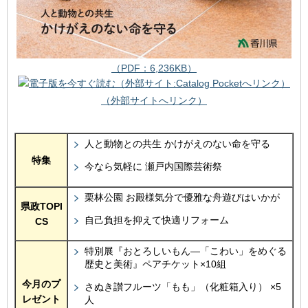
（PDF：6,236KB）
（外部サイトへリンク）
人と動物との共生 かけがえのない命を守る
特集
今なら気軽に 瀬戸内国際芸術祭
栗林公園 お殿様気分で優雅な舟遊びはいかが
県政TOPI
自己負担を抑えて快適リフォーム
CS
特別展『おとろしいもん―「こわい」をめぐる
歴史と美術』ペアチケット×10組
今月のプ
さぬき讃フルーツ「もも」（化粧箱入り） ×5
レゼント
人