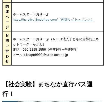
関
連
ホームスタートおりーぶ
ペ
https://hs-olive.jimdofree.com/（外部サイトへリンク）
ー
ジ
お
ホームスタートおりーぶ（ＮＰＯ法人子どもの虐待防止ネ
問
ットワーク・かがわ）
い
電話：080-2985-1556（午前9時～午後5時）
合
メール：kcapn9999@siren.ocn.ne.jp
わ
せ
【社会実験】まちなか直行バス運
行！