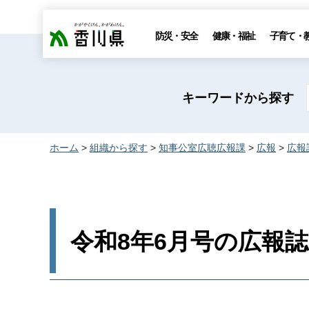
香川県
防災・安全
健康・福祉
子育て・
キーワードから探す
ホーム
>
組織から探す
>
知事公室広聴広報課
>
広報
>
広報
令和8年6月号の広報