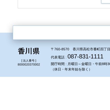
〒760-8570 香川県高松市番町四丁目
087-831-1111
代表電話 :
[ 法人番号 ]
開庁時間 : 月曜日～金曜日・午前8時3
8000020370002
（休日・年末年始を除く）