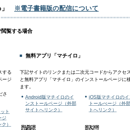
わ」
※電子書籍版の配信について
で閲覧する場合
無料アプリ「マチイロ」
スする
下記サイトのリンクまたは二次元コードからアクセ
ページ
と無料アプリ「マチイロ」のインストールページに
ます。
ださ
Android版マチイロのイ
iOS版マチイロの
ンストールページ（外部
トールぺージ（外
サイトへリンク）
トへリンク）
ケット
ージ
ンク）