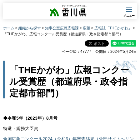
香川県
メニュー
ホーム
>
組織から探す
>
知事公室広聴広報課
>
広報
>
広報誌「THEかがわ」
>
「THEかがわ」広報コンクール受賞歴（都道府県・政令指定都市部門）
ページID：47777
公開日：2024年5月24日
「THEかがわ」広報コンクー
ル受賞歴（都道府県・政令指
定都市部門）
◆令和5年（2023年）8月号
特選・総務大臣賞
全国広報コンクール2024（令和6）年審査結果（外部サイトへリン