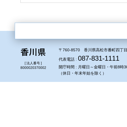
〒760-8570 香川県高松市番町四丁目
087-831-1111
代表電話 :
[ 法人番号 ]
開庁時間 : 月曜日～金曜日・午前8時3
8000020370002
（休日・年末年始を除く）