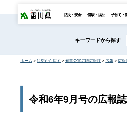
香川県
防災・安全
健康・福祉
子育て・
キーワードから探す
ホーム
>
組織から探す
>
知事公室広聴広報課
>
広報
>
広報
令和6年9月号の広報