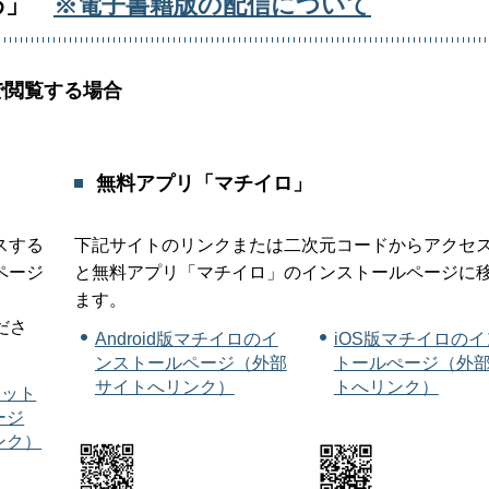
わ」
※電子書籍版の配信について
で閲覧する場合
無料アプリ「マチイロ」
スする
下記サイトのリンクまたは二次元コードからアクセ
ページ
と無料アプリ「マチイロ」のインストールページに
ます。
ださ
Android版マチイロのイ
iOS版マチイロの
ンストールページ（外部
トールぺージ（外
サイトへリンク）
トへリンク）
ケット
ージ
ンク）