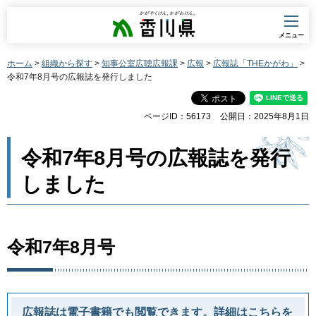
香川県
メニュー
ホーム
>
組織から探す
>
知事公室広聴広報課
>
広報
>
広報誌「THEかがわ」
>
令和7年8月号の広報誌を発行しました
ページID：56173
公開日：2025年8月1日
令和7年8月号の広報誌を発行
しました
令和7年8月号
広報誌は電子書籍でも閲覧できます。詳細はこちらを