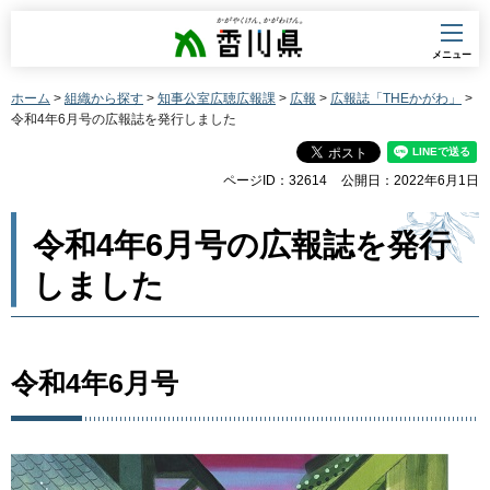
香川県
メニュー
ホーム
>
組織から探す
>
知事公室広聴広報課
>
広報
>
広報誌「THEかがわ」
>
令和4年6月号の広報誌を発行しました
ページID：32614
公開日：2022年6月1日
令和4年6月号の広報誌を発行
しました
令和4年6月号