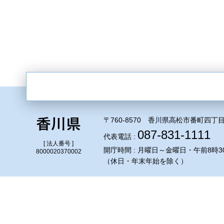
〒760-8570 香川県高松市番町四丁目
087-831-1111
代表電話 :
[ 法人番号 ]
開庁時間 : 月曜日～金曜日・午前8時3
8000020370002
（休日・年末年始を除く）