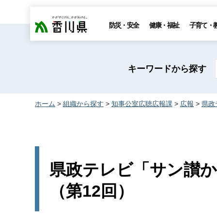
香川県
防災・安全
健康・福祉
子育て・
キーワードから探す
ホーム
>
組織から探す
>
知事公室広聴広報課
>
広報
>
県政
県政テレビ「サン讃かが
（第12回）