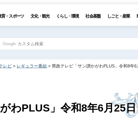
教育・スポーツ
文化・観光
くらし・環境
社会基盤
しごと・産業
テレビ
>
レギュラー番組
> 県政テレビ「サン讃かがわPLUS」令和8年6
わPLUS」令和8年6月25日