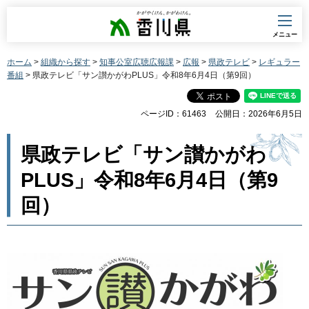
香川県
メニュー
ホーム
>
組織から探す
>
知事公室広聴広報課
>
広報
>
県政テレビ
>
レギュラー
番組
> 県政テレビ「サン讃かがわPLUS」令和8年6月4日（第9回）
ページID：61463
公開日：2026年6月5日
県政テレビ「サン讃かがわ
PLUS」令和8年6月4日（第9
回）