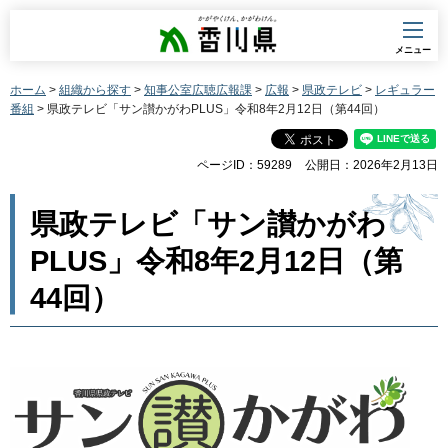
香川県
メニュー
ホーム
>
組織から探す
>
知事公室広聴広報課
>
広報
>
県政テレビ
>
レギュラー
番組
> 県政テレビ「サン讃かがわPLUS」令和8年2月12日（第44回）
ページID：59289
公開日：2026年2月13日
県政テレビ「サン讃かがわ
PLUS」令和8年2月12日（第
44回）