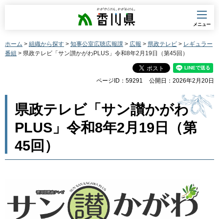
香川県
メニュー
ホーム
>
組織から探す
>
知事公室広聴広報課
>
広報
>
県政テレビ
>
レギュラー
番組
> 県政テレビ「サン讃かがわPLUS」令和8年2月19日（第45回）
ページID：59291
公開日：2026年2月20日
県政テレビ「サン讃かがわ
PLUS」令和8年2月19日（第
45回）