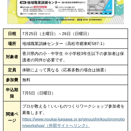
日程
7月25日（土曜日）～26日（日曜日）
場所
地域職業訓練センター（高松市郷東町587-1）
香川県内の小・中学生 ※小学校3年生以下の参加者は保
対象者
護者の同伴が必要です。
定員
体験によって異なる（応募多数の場合は抽選）
参加費
無料
申込期
7月5日（日曜日）
限
プロが教える！いいものつくりワークショップ参加者を
募集します。
関連ペ
https://www.noukai-kagawa.or.jp/ginoushinkou/promotio
ージ
n/workshop/（外部サイトへリンク）