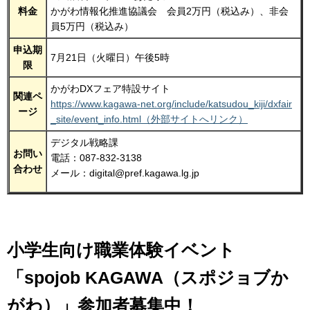
料金
かがわ情報化推進協議会 会員2万円（税込み）、非会
員5万円（税込み）
申込期
7月21日（火曜日）午後5時
限
かがわDXフェア特設サイト
関連ペ
https://www.kagawa-net.org/include/katsudou_kiji/dxfair
ージ
_site/event_info.html（外部サイトへリンク）
デジタル戦略課
お問い
電話：087-832-3138
合わせ
メール：digital@pref.kagawa.lg.jp
小学生向け職業体験イベント
「spojob KAGAWA（スポジョブか
がわ）」参加者募集中！