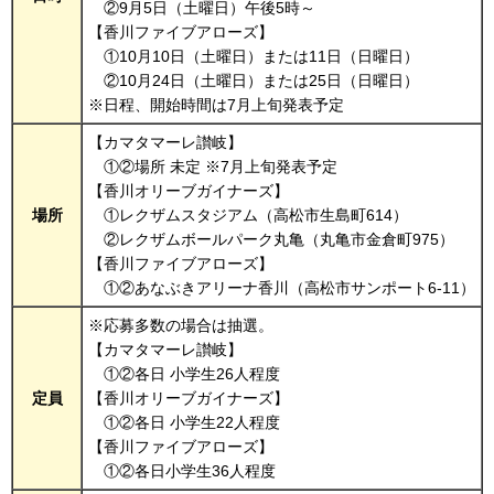
②9月5日（土曜日）午後5時～
【香川ファイブアローズ】
①10月10日（土曜日）または11日（日曜日）
②10月24日（土曜日）または25日（日曜日）
※日程、開始時間は7月上旬発表予定
【カマタマーレ讃岐】
①②場所 未定 ※7月上旬発表予定
【香川オリーブガイナーズ】
場所
①レクザムスタジアム（高松市生島町614）
②レクザムボールパーク丸亀（丸亀市金倉町975）
【香川ファイブアローズ】
①②あなぶきアリーナ香川（高松市サンポート6-11）
※応募多数の場合は抽選。
【カマタマーレ讃岐】
①②各日 小学生26人程度
定員
【香川オリーブガイナーズ】
①②各日 小学生22人程度
【香川ファイブアローズ】
①②各日小学生36人程度